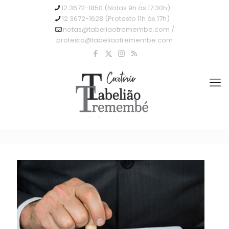
12 3672-1850 (Notas 9h às 17:30h)
12 3672-1628 (Protesto 11h às 17h)
notas@tabeliaotremembe.com /
protesto@tabeliaotremembe.com